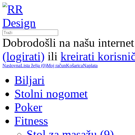
Dobrodošli na našu interne
(logirati)
ili
kreirati korisni
Naslovna
Lista želja (0)
Moj račun
Košarica
Naplata
Biljari
Stolni nogomet
Poker
Fitness
Stol za masažu (9)