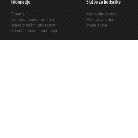
Informacije
Služba za korisnike
O nama
Kontaktirajte nas
Dostava i povrat artikala
Povrati artikala
Izjava o zaštiti privatnosti
Mapa site-a
Odredbe i uvjeti korištenja