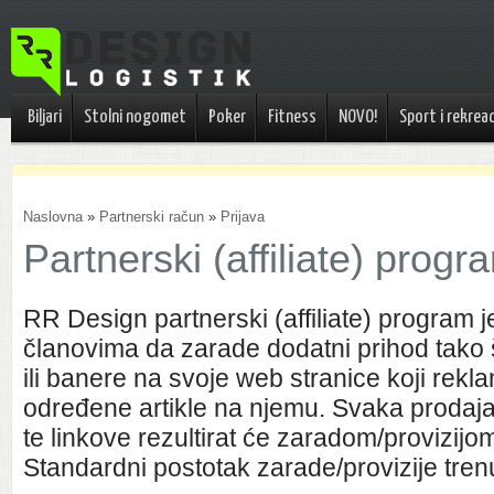
Biljari
Stolni nogomet
Poker
Fitness
NOVO!
Sport i rekreac
Naslovna
»
Partnerski račun
»
Prijava
Partnerski (affiliate) progr
RR Design partnerski (affiliate) program 
članovima da zarade dodatni prihod tako št
ili banere na svoje web stranice koji rekla
određene artikle na njemu. Svaka prodaja 
te linkove rezultirat će zaradom/provizijom 
Standardni postotak zarade/provizije tren