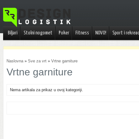
Biljari
Stolni nogomet
Poker
Fitness
NOVO!
Sport i rekreac
Naslovna
»
Sve za vrt
»
Vrtne garniture
Vrtne garniture
Nema artikala za prikaz u ovoj kategoriji.