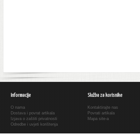
Informacije
Služba za korisnike
O nama
Kontaktirajte nas
Dostava i povrat artikala
Povrati artikala
Izjava o zaštiti privatnosti
Mapa site-a
Odredbe i uvjeti korištenja