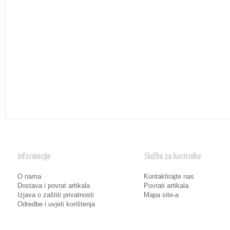
Informacije
Služba za korisnike
O nama
Kontaktirajte nas
Dostava i povrat artikala
Povrati artikala
Izjava o zaštiti privatnosti
Mapa site-a
Odredbe i uvjeti korištenja