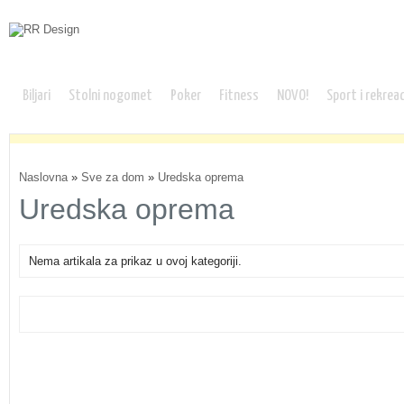
Biljari
Stolni nogomet
Poker
Fitness
NOVO!
Sport i rekreac
Naslovna
»
Sve za dom
»
Uredska oprema
Uredska oprema
Nema artikala za prikaz u ovoj kategoriji.