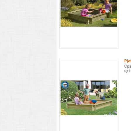
Pje
Opš
djet