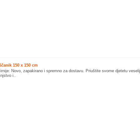
ščanik 150 x 150 cm
irnije: Novo, zapakirano i spremno za dostavu. Priuštite svome djetetu veseli
injstvo i..