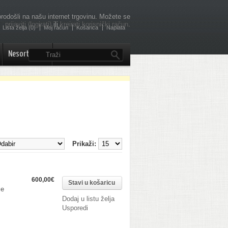
rodošli na našu internet trgovinu. Možete se
prijaviti (logirati)
ili
kreirati korisnički račun
.
Lista želja (0)
Moj račun
Košarica
Naplata
Nesortirano..
Prikaži:
600,00€
je
Dodaj u listu želja
Usporedi