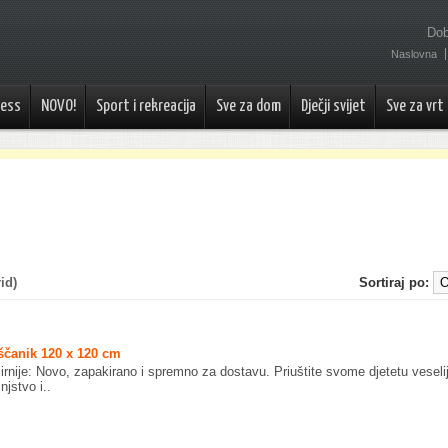
Dob
Naslovna
ness
NOVO!
Sport i rekreacija
Sve za dom
Dječji svijet
Sve za vrt
id)
Sortiraj po:
ščanik 120 x 120 cm
irnije: Novo, zapakirano i spremno za dostavu. Priuštite svome djetetu veseli
injstvo i..