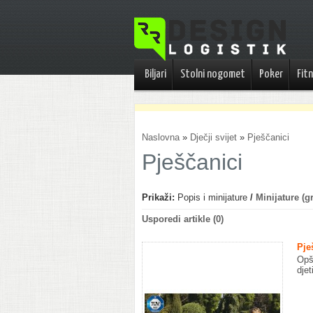
Biljari
Stolni nogomet
Poker
Fit
Naslovna
»
Dječji svijet
»
Pješčanici
Pješčanici
Prikaži:
Popis i minijature
/
Minijature (gr
Usporedi artikle (0)
Pje
Opš
djet