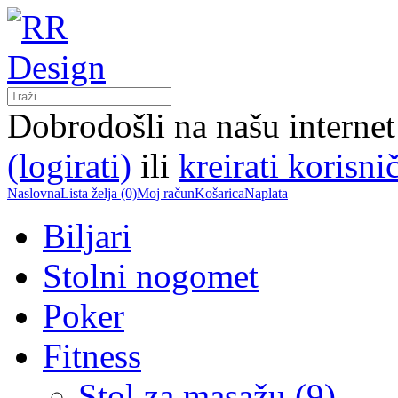
Dobrodošli na našu interne
(logirati)
ili
kreirati korisni
Naslovna
Lista želja (0)
Moj račun
Košarica
Naplata
Biljari
Stolni nogomet
Poker
Fitness
Stol za masažu (9)