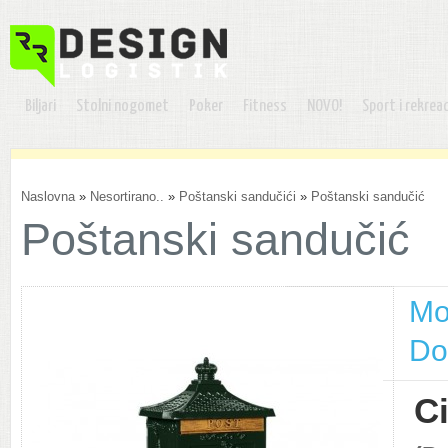
Biljari
Stolni nogomet
Poker
Fitness
NOVO!
Sport i rekreac
Naslovna
»
Nesortirano..
»
Poštanski sandučići
»
Poštanski sandučić
Poštanski sandučić
Mo
Do
C