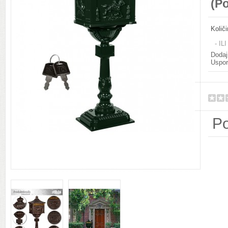
(Po
Količ
- ILI
Dodaj 
Uspor
Po