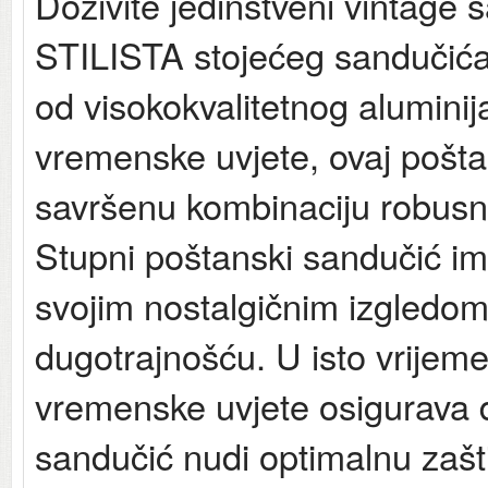
Doživite jedinstveni vintage
STILISTA stojećeg sandučića u
od visokokvalitetnog aluminij
vremenske uvjete, ovaj pošta
savršenu kombinaciju robusnos
Stupni poštanski sandučić i
svojim nostalgičnim izgledom
dugotrajnošću. U isto vrijem
vremenske uvjete osigurava 
sandučić nudi optimalnu zaštit